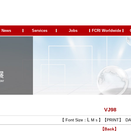
News
Services
Jobs
FCRI Worldwide
VJ98
L
【 Font Size：
M
】【
PRINT
】 D
s
【Back】