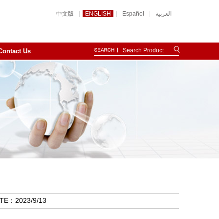
中文版
|
ENGLISH
|
Español
|
العربية
Contact Us
ATE：
2023/9/13