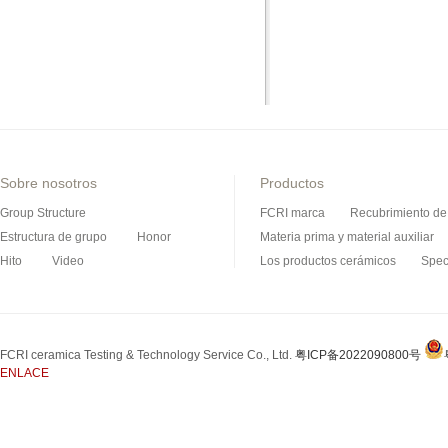
Sobre nosotros
Productos
Group Structure
FCRI marca
Recubrimiento de 
Estructura de grupo
Honor
Materia prima y material auxiliar
Hito
Video
Los productos cerámicos
Spec
Producto de carburo de silicio
FCRI ceramica Testing & Technology Service Co., Ltd.
粤ICP备2022090800号
ENLACE