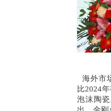
海外市
比202
泡沫陶瓷
出，金刚